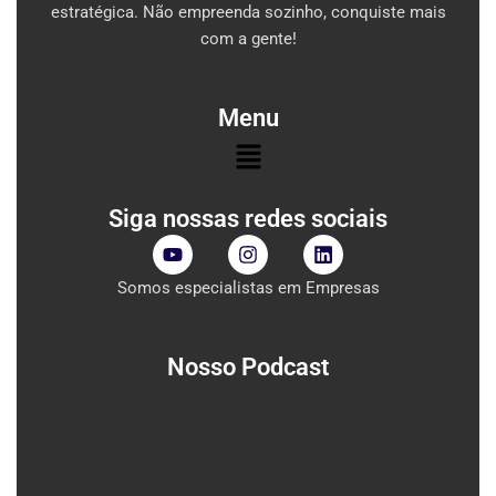
estratégica. Não empreenda sozinho, conquiste mais
com a gente!
Menu
Menu
Siga nossas redes sociais
Y
I
L
o
n
i
u
s
n
Somos especialistas em Empresas
t
t
k
u
a
e
b
g
d
e
r
i
Nosso Podcast
a
n
m