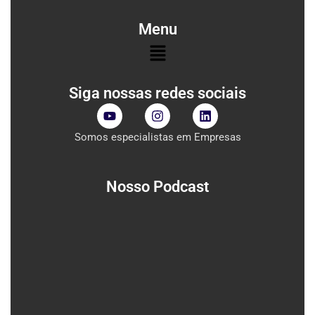
Menu
Menu
Siga nossas redes sociais
Y
I
L
o
n
i
u
s
n
Somos especialistas em Empresas
t
t
k
u
a
e
b
g
d
e
r
i
Nosso Podcast
a
n
m