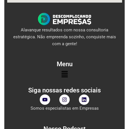
Alavanque resultados com nossa consultoria
estratégica. Não empreenda sozinho, conquiste mais
com a gente!
Menu
Menu
Siga nossas redes sociais
Y
I
L
o
n
i
u
s
n
Somos especialistas em Empresas
t
t
k
u
a
e
b
g
d
e
r
i
Nosso Podcast