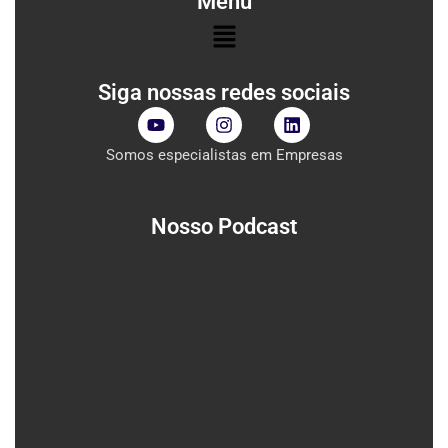
Menu
Menu
Siga nossas redes sociais
Y
I
L
o
n
i
u
s
n
Somos especialistas em Empresas
t
t
k
u
a
e
b
g
d
e
r
i
Nosso Podcast
a
n
m